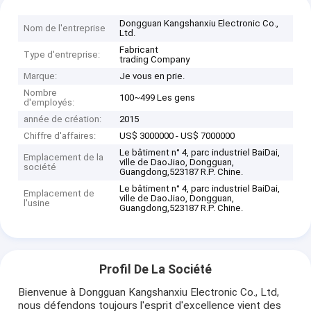
Dongguan Kangshanxiu Electronic Co.,
Nom de l'entreprise
Ltd.
Fabricant
Type d'entreprise:
trading Company
Marque:
Je vous en prie.
Nombre
100~499 Les gens
d'employés:
année de création:
2015
Chiffre d'affaires:
US$ 3000000 - US$ 7000000
Le bâtiment n° 4, parc industriel BaiDai,
Emplacement de la
ville de DaoJiao, Dongguan,
société
Guangdong,523187 R.P. Chine.
Le bâtiment n° 4, parc industriel BaiDai,
Emplacement de
ville de DaoJiao, Dongguan,
l'usine
Guangdong,523187 R.P. Chine.
Profil De La Société
Bienvenue à Dongguan Kangshanxiu Electronic Co., Ltd,
nous défendons toujours l'esprit d'excellence vient des