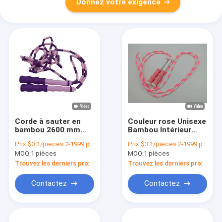
Donnez votre exigence
Corde à sauter en
Couleur rose Unisexe
bambou 2600 mm
Bambou Intérieur
Exercice dans le
Saut à la corde
Prix:
$3.1/pieces 2-1999 pieces
Prix:
$3.1/pieces 2-1999 pieces
gymnase scolaire
Exercice Saut à la
MOQ:
1 pièces
MOQ:
1 pièces
corde Pour les
enfants Adolescents
Trouvez les derniers prix
Trouvez les derniers prix
Contactez
Contactez