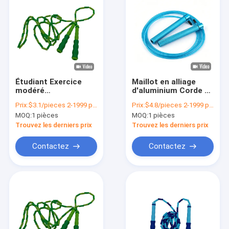
Étudiant Exercice
Maillot en alliage
modéré
d'aluminium Corde de
Enchevêtrement libre
saut pour adultes
Prix:
$3.1/pieces 2-1999 pieces
Prix:
$4.8/pieces 2-1999 pieces
Fitness Sauter à la
Corde de saut
MOQ:
1 pièces
MOQ:
1 pièces
corde à la maison
unisexe Vitesse
d'entraînement
Trouvez les derniers prix
Trouvez les derniers prix
aérobie
Contactez
Contactez
À la maison
Produits
Vidéos