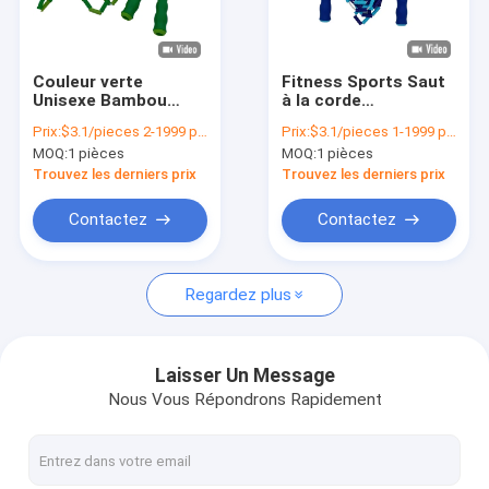
À propos de nous
Visite de l'usine
Couleur verte
Fitness Sports Saut
Unisexe Bambou
à la corde
Contrôle de la qualité
Saut à la corde
Bodybuilding
Prix:
$3.1/pieces 2-1999 pieces
Prix:
$3.1/pieces 1-1999 pieces
Exercice Saut à la
Equipement de
MOQ:
1 pièces
MOQ:
1 pièces
corde Pour les
fitness Affichage
Nous contacter
enfants Adolescents
Saut à la corde
Trouvez les derniers prix
Trouvez les derniers prix
Exercice
Nouvelles
Contactez
Contactez
Demandez un devis
Regardez plus
Corde de saut numérique
Laisser Un Message
Nous Vous Répondrons Rapidement
corde de saut
Compteur de pas