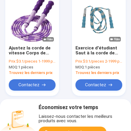
Ajustez la corde de
Exercice d'étudiant
vitesse Corps de
Saut à la corde de
musculation
bambou Saut à la
Prix:
$3.1/pieces 1-1999 pieces
Prix:
$3.1/pieces 2-1999 pieces
Equipement de
corde de couleur
MOQ:
1 pièces
MOQ:
1 pièces
remise en forme
verte 2700mm
Affichage Corde de
Trouvez les derniers prix
Trouvez les derniers prix
saut en bambou
Contactez
Contactez
Économisez votre temps
Laissez-nous contacter les meilleurs
produits avec vous.