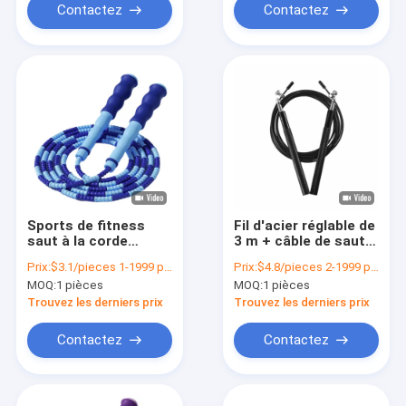
Contactez
Contactez
Sports de fitness
Fil d'acier réglable de
saut à la corde
3 m + câble de saut
Bodybuilding
en PVC pour le
Prix:
$3.1/pieces 1-1999 pieces
Prix:
$4.8/pieces 2-1999 pieces
Equipement de
fitness à domicile
MOQ:
1 pièces
MOQ:
1 pièces
fitness Affichage
Corde de saut en
Trouvez les derniers prix
Trouvez les derniers prix
bambou
Contactez
Contactez