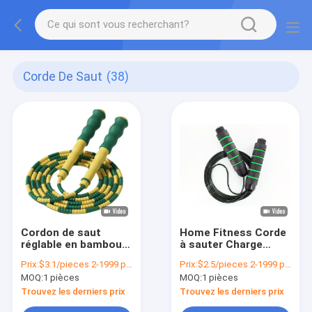
Corde De Saut
(38)
Cordon de saut
Home Fitness Corde
réglable en bambou
à sauter Charge
vert jaune pour les
portant fil
Prix:
$3.1/pieces 2-1999 pieces
Prix:
$2.5/pieces 2-1999 pieces
enfants et les
d'aluminium et fil
MOQ:
1 pièces
MOQ:
1 pièces
adolescents
d'acier Corde à
sauter
Trouvez les derniers prix
Trouvez les derniers prix