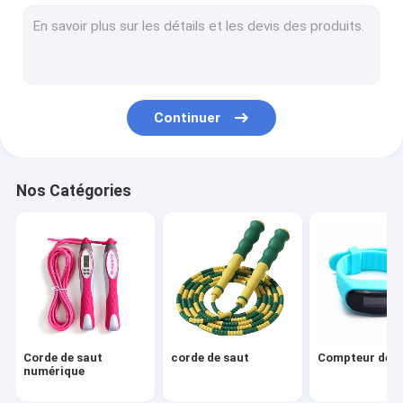
Pickleball
Appareil de poignée
le yoga
Continuer
Réveil
Ensemble sportif
Nos Catégories
Autres produits sportifs
bouteille d'eau de sports
Diffuseur d'huiles essentielles
Série électronique de loisirs
Corde de saut
corde de saut
Compteur de p
numérique