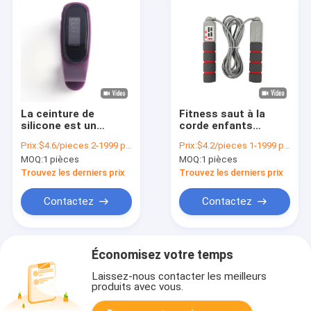
La ceinture de
Fitness saut à la
silicone est un
corde enfants
chronomètre de 10
enfants saut à la
Prix:
$4.6/pieces 2-1999 pieces
Prix:
$4.2/pieces 1-1999 pieces
minutes avec un
corde saut à la corde
MOQ:
1 pièces
MOQ:
1 pièces
buzzer et un
poignée en bois Outil
compteur de pas
d'exercice sportif
Trouvez les derniers prix
Trouvez les derniers prix
prédéfini.
avec batterie CR2032
Contactez
Contactez
Économisez votre temps
Laissez-nous contacter les meilleurs
produits avec vous.