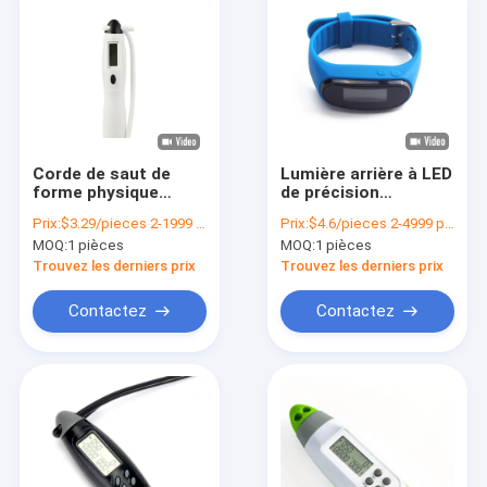
Corde de saut de
Lumière arrière à LED
forme physique
de précision
Sport entraînement
Moniteur de forme
Prix:
$3.29/pieces 2-1999 pieces
Prix:
$4.6/pieces 2-4999 pieces
de forme physique
physique Pedomètre
MOQ:
1 pièces
MOQ:
1 pièces
Corde de saut de
portable Certifié CE
vitesse réglable
Trouvez les derniers prix
Trouvez les derniers prix
Contactez
Contactez
À la maison
Produits
Vidéos