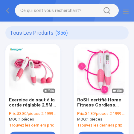
Tous Les Produits
(356)
Exercice de saut à la
RoSH certifié Home
corde réglable 2.5M
Fitness Cordless
Corde de saut rose
Jump Rope 22cm
Prix:
$3.80/pieces 2-1999 pieces
Prix:
$4.30/pieces 2-1999 pieces
pour l'exercice
sans fil pour femme
MOQ:
1 pièces
MOQ:
1 pièces
aérobie à haute et
adolescente
basse intensité JP-
Trouvez les derniers prix
Trouvez les derniers prix
100