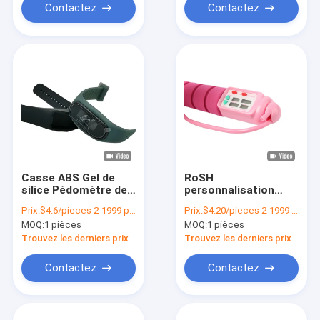
Contactez
Contactez
Casse ABS Gel de
RoSH
silice Pédomètre de
personnalisation
remise en forme
Fitness Saut à la
Prix:
$4.6/pieces 2-1999 pieces
Prix:
$4.20/pieces 2-1999 pieces
Montre Calorie
corde entraînement
MOQ:
1 pièces
MOQ:
1 pièces
Compteur de pas
pour débutants
Certifié RoSH
Couleur
Trouvez les derniers prix
Trouvez les derniers prix
personnalisée
Contactez
Contactez