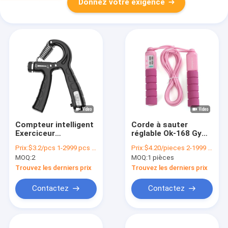
Donnez votre exigence
Compteur intelligent
Corde à sauter
Exerciceur
réglable Ok-168 Gym
automatique de
Adult Kid Jump Rope
Prix:
$3.2/pcs 1-2999 pcs , $2.9 /pcs >= 3000 pcs
Prix:
$4.20/pieces 2-1999 pieces
poignet Appuyeur de
Corde à vitesse de
MOQ:
2
MOQ:
1 pièces
main Appuyeur de
roulement réglable
main Outil
directe
Trouvez les derniers prix
Trouvez les derniers prix
d'entraînement
Contactez
Contactez