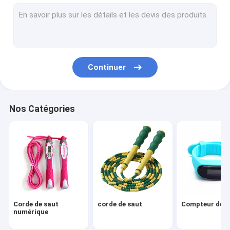
Pickleball
Appareil de poignée
le yoga
Continuer
Réveil
Ensemble sportif
Nos Catégories
Autres produits sportifs
bouteille d'eau de sports
Diffuseur d'huiles essentielles
Série électronique de loisirs
Corde de saut
corde de saut
Compteur de p
numérique