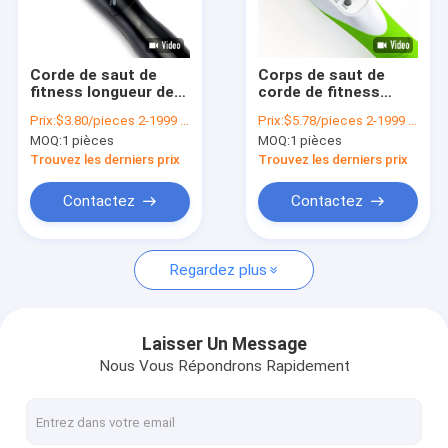
À propos de nous
Visite de l'usine
Corde de saut de
Corps de saut de
fitness longueur de
corde de fitness
Contrôle de la qualité
corde réglable JP-
ASJC-01 2.8m PVC
Prix:
$3.80/pieces 2-1999 pieces
Prix:
$5.78/pieces 2-1999 pieces
100 LCD Panneau de
vitesse de fitness de
MOQ:
1 pièces
MOQ:
1 pièces
compteur Corde de
sport lumière vert
Nous contacter
saut pour exercice
saut de corde
Trouvez les derniers prix
Trouvez les derniers prix
de fitness
Nouvelles
Contactez
Contactez
Demandez un devis
Regardez plus
Corde de saut numérique
Laisser Un Message
Nous Vous Répondrons Rapidement
corde de saut
Compteur de pas