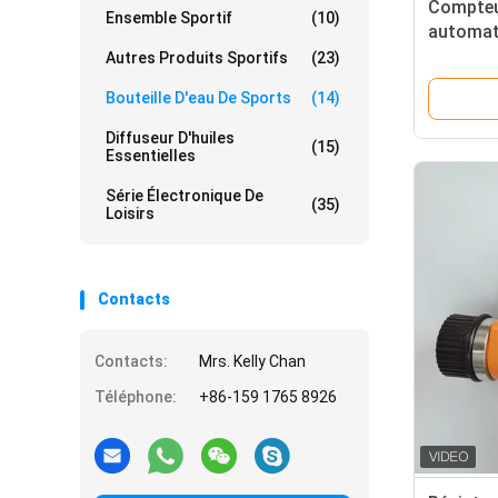
Compteur
Ensemble Sportif
(10)
automat
de main 
Autres Produits Sportifs
(23)
d'entra
Bouteille D'eau De Sports
(14)
Diffuseur D'huiles
(15)
Essentielles
Série Électronique De
(35)
Loisirs
Contacts
Contacts:
Mrs. Kelly Chan
Téléphone:
+86-159 1765 8926