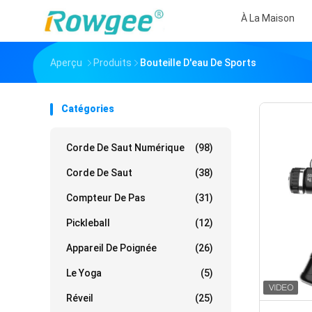
À La Maison
Aperçu
Produits
Bouteille D'eau De Sports
Catégories
Corde De Saut Numérique
(98)
Corde De Saut
(38)
Compteur De Pas
(31)
Pickleball
(12)
Appareil De Poignée
(26)
Le Yoga
(5)
Réveil
(25)