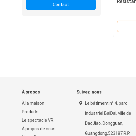
Résistan
Contact
À propos
Suivez-nous
À la maison
Le bâtiment n° 4, parc
Produits
industriel BaiDai, ville de
Le spectacle VR
DaoJiao, Dongguan,
À propos de nous
Guangdong,523187 R.P.