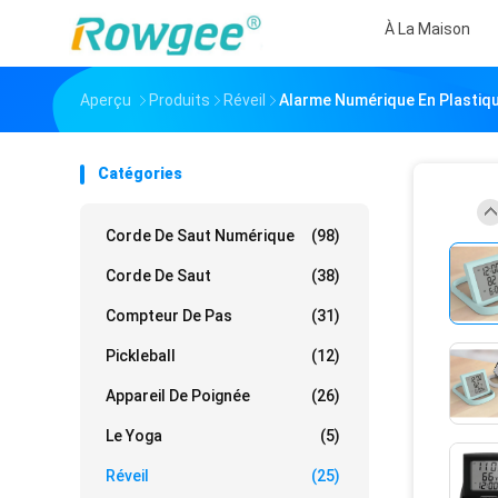
À La Maison
Aperçu
Produits
Réveil
Alarme Numérique En Plastiqu
Catégories
Corde De Saut Numérique
(98)
Corde De Saut
(38)
Compteur De Pas
(31)
Pickleball
(12)
Appareil De Poignée
(26)
Le Yoga
(5)
Réveil
(25)