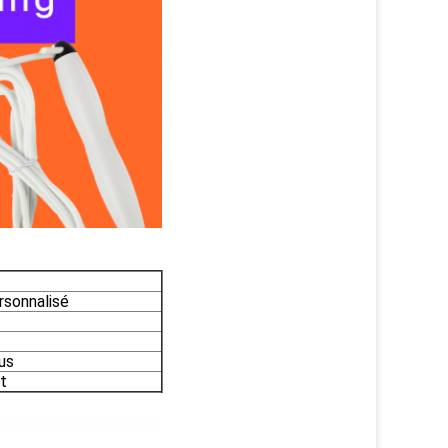
rsonnalisé
us
rt