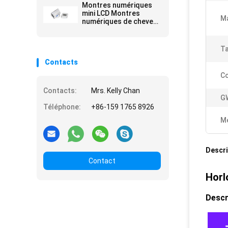
école
Montres numériques
mini LCD Montres
Ma
numériques de chevet
pour la famille et le
design à la mode
Ta
Contacts
Co
Contacts:
Mrs. Kelly Chan
G
Téléphone:
+86-159 1765 8926
Me
Descri
Contact
Horl
Descr