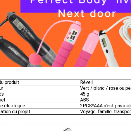
u produit
Réveil
ur
Vert / blanc / rose ou pe
ds
45 g
iel
ABS
ie électrique
2PCS*AAA n'est pas incl
ation du projet
Voyage, famille, transpo