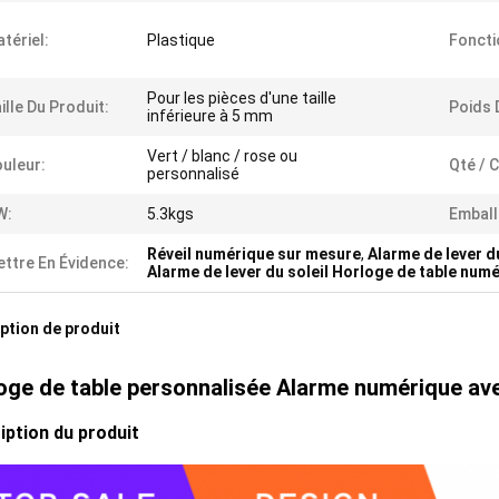
tériel:
Plastique
Foncti
Pour les pièces d'une taille
ille Du Produit:
Poids 
inférieure à 5 mm
Vert / blanc / rose ou
uleur:
Qté / C
personnalisé
W:
5.3kgs
Emball
Réveil numérique sur mesure
,
Alarme de lever d
ttre En Évidence:
Alarme de lever du soleil Horloge de table num
ption de produit
oge de table personnalisée Alarme numérique ave
iption du produit