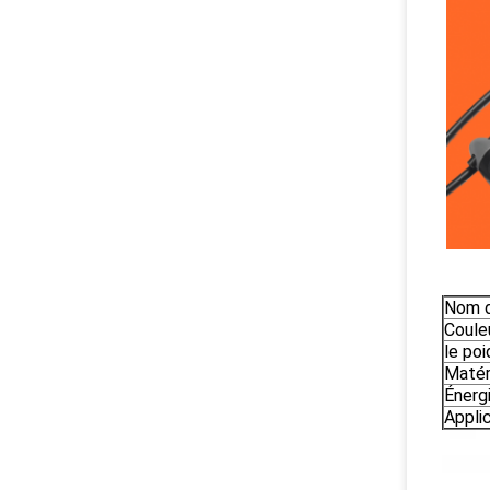
Nom d
Coule
le poi
Matér
Énerg
Applic