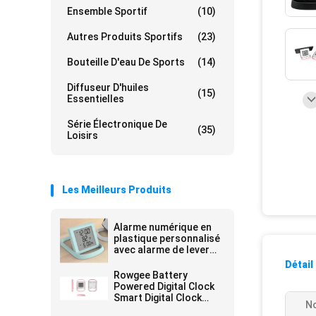
Ensemble Sportif
(10)
Autres Produits Sportifs
(23)
Bouteille D'eau De Sports
(14)
Diffuseur D'huiles
(15)
Essentielles
Série Électronique De
(35)
Loisirs
Les Meilleurs Produits
Alarme numérique en
plastique personnalisé
avec alarme de lever
de soleil moderne
Détail
Rowgee Battery
Powered Digital Clock
Smart Digital Clock
No
Pour les élèves de l'