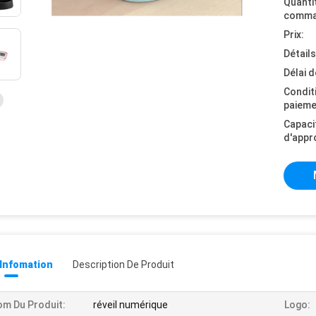
Quanti
comma
Prix:
Détail
Délai d
Condit
paieme
Capaci
d'appr
 Infomation
Description De Produit
m Du Produit:
réveil numérique
Logo: