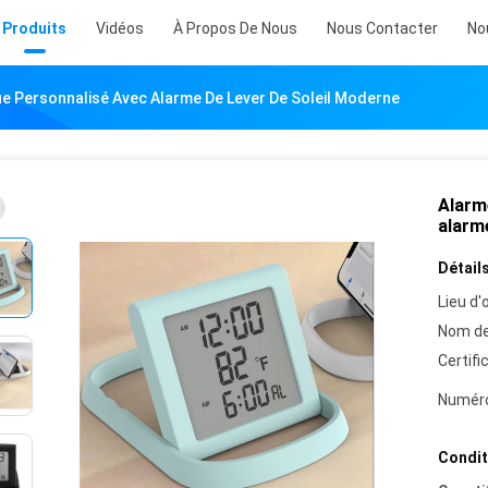
Produits
Vidéos
À Propos De Nous
Nous Contacter
No
e Personnalisé Avec Alarme De Lever De Soleil Moderne
Alarm
alarme
Détails
Lieu d'o
Nom de
Certifi
Numéro
Condit