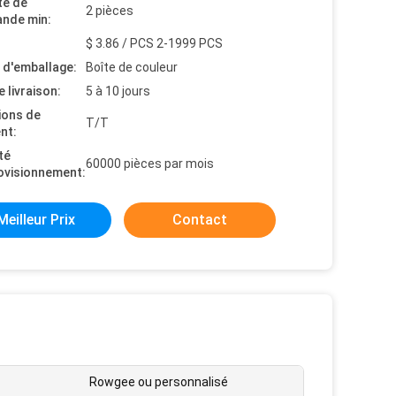
té de
2 pièces
nde min:
$ 3.86 / PCS 2-1999 PCS
s d'emballage:
Boîte de couleur
e livraison:
5 à 10 jours
ions de
T/T
nt:
té
60000 pièces par mois
ovisionnement:
Meilleur Prix
Contact
Rowgee ou personnalisé