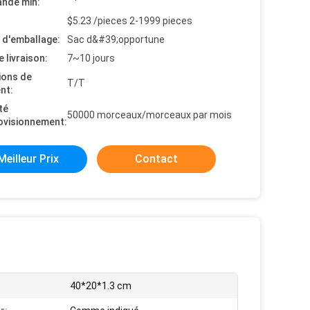
nde min:
$5.23 /pieces 2-1999 pieces
s d'emballage:
Sac d&#39;opportune
e livraison:
7~10 jours
ions de
T/T
nt:
té
50000 morceaux/morceaux par mois
ovisionnement:
Meilleur Prix
Contact
40*20*1.3 cm