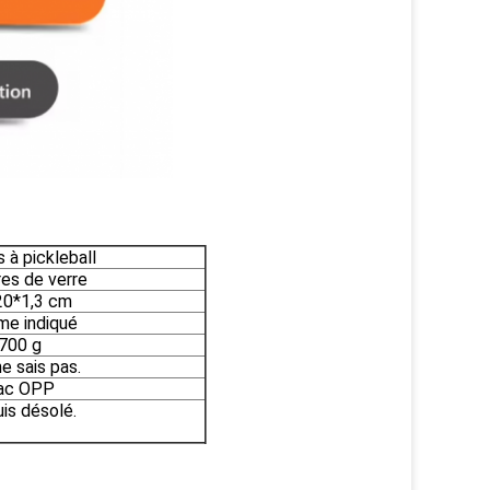
 à pickleball
res de verre
20*1,3 cm
e indiqué
700 g
ne sais pas.
ac OPP
uis désolé.