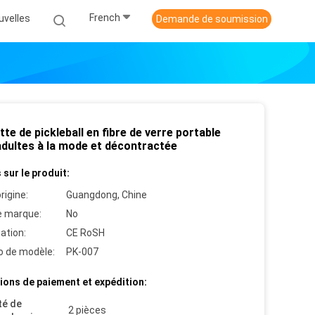
French
uvelles
Demande de soumission
te de pickleball en fibre de verre portable
adultes à la mode et décontractée
 sur le produit:
rigine:
Guangdong, Chine
 marque:
No
cation:
CE RoSH
 de modèle:
PK-007
ions de paiement et expédition:
té de
2 pièces