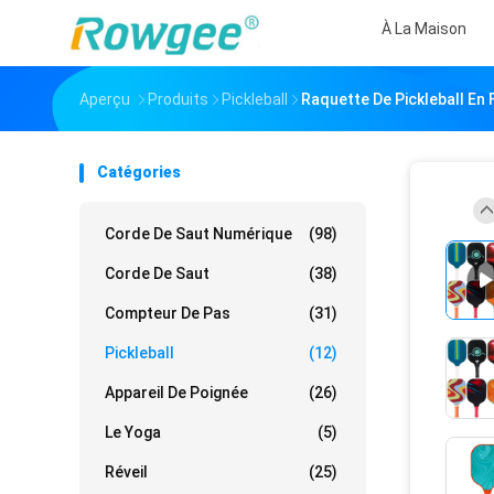
À La Maison
Aperçu
Produits
Pickleball
Raquette De Pickleball En
Catégories
Corde De Saut Numérique
(98)
Corde De Saut
(38)
Compteur De Pas
(31)
Pickleball
(12)
Appareil De Poignée
(26)
Le Yoga
(5)
Réveil
(25)