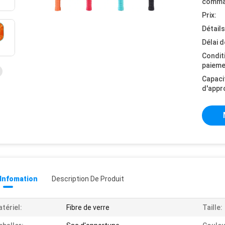
comma
Prix:
Détail
Délai d
Condit
paieme
Capaci
d'appr
 Infomation
Description De Produit
tériel:
Fibre de verre
Taille: