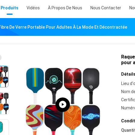
Produits
Vidéos
À Propos De Nous
Nous Contacter
No
 Fibre De Verre Portable Pour Adultes À La Mode Et Décontractée
Raquet
pour 
Détails
Lieu d'o
Nom de
Certifi
Numéro
Condit
Quanti