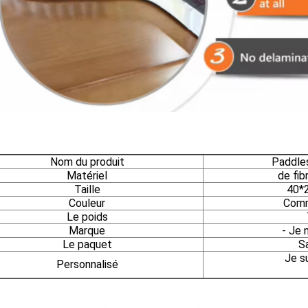
Nom du produit
Paddles
Matériel
de fib
Taille
40*
Couleur
Comm
Le poids
Marque
- Je 
Le paquet
S
Je s
Personnalisé