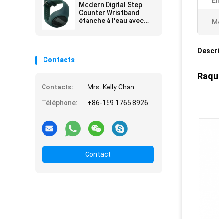
Em
Modern Digital Step
Counter Wristband
étanche à l'eau avec
Me
une batterie longue
durée de vie
Descri
Contacts
Raque
Contacts:
Mrs. Kelly Chan
Téléphone:
+86-159 1765 8926
Contact