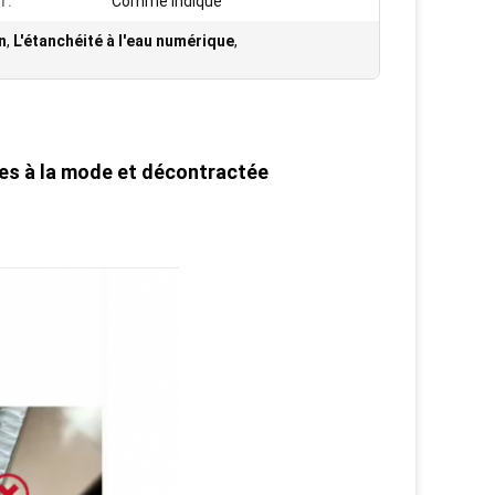
r:
Comme indiqué
n
,
L'étanchéité à l'eau numérique
,
ltes à la mode et décontractée