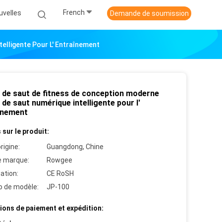
French
uvelles
Demande de soumission
elligente Pour L' Entraînement
 de saut de fitness de conception moderne
de saut numérique intelligente pour l'
înement
 sur le produit:
rigine:
Guangdong, Chine
 marque:
Rowgee
cation:
CE RoSH
 de modèle:
JP-100
ions de paiement et expédition: