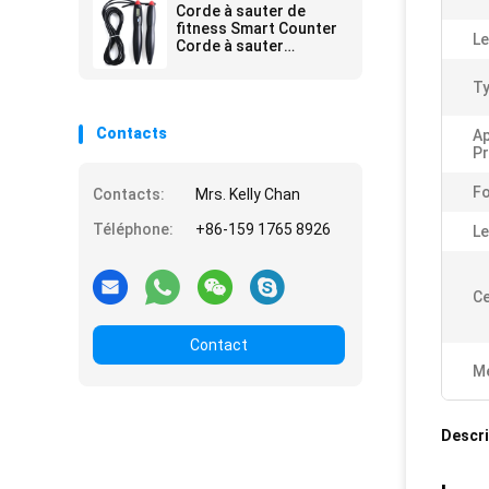
Sensor JP-100 pour le
Corde à sauter de
gymnase 175 X
fitness Smart Counter
Le
régulation de la
Corde à sauter
pression
numérique pour le
fitness Exercice
Ty
scolaire Gym Gift
Contacts
Ap
Pr
Fo
Contacts:
Mrs. Kelly Chan
Téléphone:
+86-159 1765 8926
Le
Ce
Contact
Me
Descri