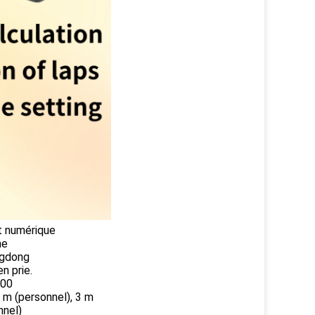
t numérique
ne
gdong
n prie.
100
8 m (personnel), 3 m
nnel)