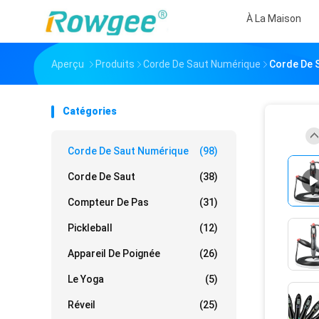
À La Maison
Aperçu
Produits
Corde De Saut Numérique
Corde De S
Catégories
Corde De Saut Numérique
(98)
Corde De Saut
(38)
Compteur De Pas
(31)
Pickleball
(12)
Appareil De Poignée
(26)
Le Yoga
(5)
Réveil
(25)