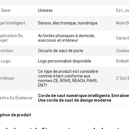
 Sexe:
Unisexe
Est_c
pe Intelligent:
Sensor, électronique, numérique
Nom Du
plication Du
Activités physiques à domicile,
Caract
ojet:
exercices en intérieur
nction:
Circuits de saut de piste
Couleu
 Logo:
Logo personnalisé disponible
Emball
Ce type de produit est considéré
comme étant conforme aux
rtificat:
C' Est
normes CE, ROHS, REACH, PAHS,
EN71
Corde de saut numérique intelligente
,
Entraîne
ttre En Évidence:
Une corde de saut de design moderne
ption de produit