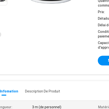
Quanti
comma
Prix:
Détail
Délai d
Condit
paieme
Capaci
d'appr
 Infomation
Description De Produit
ngueur:
3 m (de personnel)
Matéri