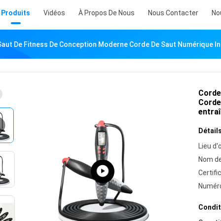
Produits
Vidéos
À Propos De Nous
Nous Contacter
No
aut De Fitness De Conception Moderne Corde De Saut Numérique Int
Corde
Corde 
entra
Détails
Lieu d'o
Nom de
Certifi
Numéro
Condit