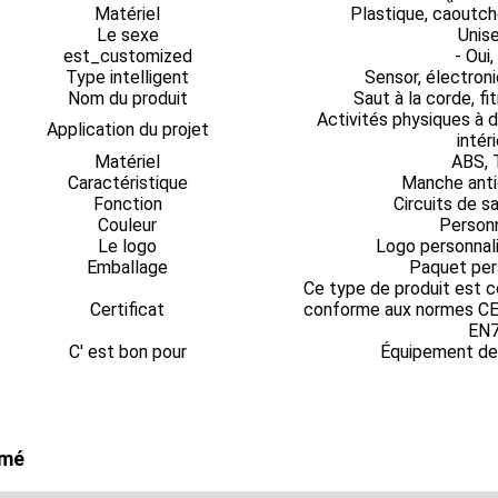
Matériel
Plastique, caoutch
Le sexe
Unis
est_customized
- Oui, 
Type intelligent
Sensor, électron
Nom du produit
Saut à la corde, fi
Activités physiques à d
Application du projet
intér
Matériel
ABS, 
Caractéristique
Manche anti
Fonction
Circuits de s
Couleur
Personn
Le logo
Logo personnali
Emballage
Paquet per
Ce type de produit est 
Certificat
conforme aux normes CE
EN
C' est bon pour
Équipement de
mé