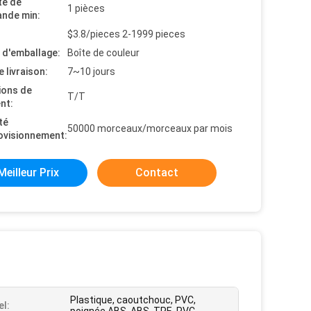
té de
1 pièces
nde min:
$3.8/pieces 2-1999 pieces
s d'emballage:
Boîte de couleur
e livraison:
7~10 jours
ions de
T/T
nt:
té
50000 morceaux/morceaux par mois
ovisionnement:
Meilleur Prix
Contact
Plastique, caoutchouc, PVC,
el: