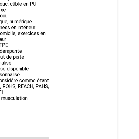
ouc, câble en PU
exe
oui.
ique, numérique
tness en intérieur
omicile, exercices en
ieur
TPE
dérapante
aut de piste
alisé
sé disponible
sonnalisé
considéré comme étant
, ROHS, REACH, PAHS,
71
 musculation