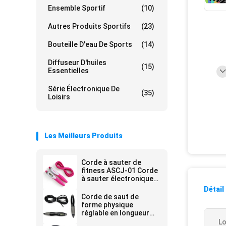
Ensemble Sportif
(10)
Autres Produits Sportifs
(23)
Bouteille D'eau De Sports
(14)
Diffuseur D'huiles
(15)
Essentielles
Série Électronique De
(35)
Loisirs
Les Meilleurs Produits
Corde à sauter de
fitness ASCJ-01 Corde
à sauter électronique
multifonctionnelle 300
Détail
cm Longueur Pesour
Corde de saut de
de 20 à 110 kg
forme physique
réglable en longueur
Corde de saut Smart
Lo