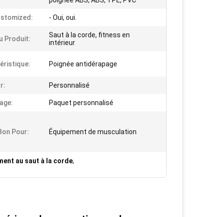
poignée ABS, ABS, TPE, PVC
ustomized:
- Oui, oui.
Saut à la corde, fitness en
 Produit:
intérieur
éristique:
Poignée antidérapage
r:
Personnalisé
age:
Paquet personnalisé
 Bon Pour:
Équipement de musculation
ment au saut à la corde
,