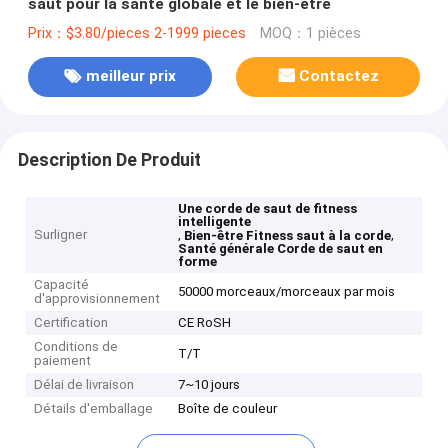
saut pour la santé globale et le bien-être
Prix：$3.80/pieces 2-1999 pieces
MOQ：1 pièces
meilleur prix
Contactez
Description De Produit
Une corde de saut de fitness
intelligente
Surligner
,
,
Bien-être Fitness saut à la corde
Santé générale Corde de saut en
forme
Capacité
50000 morceaux/morceaux par mois
d'approvisionnement
Certification
CE RoSH
Conditions de
T/T
paiement
Délai de livraison
7~10 jours
Détails d'emballage
Boîte de couleur