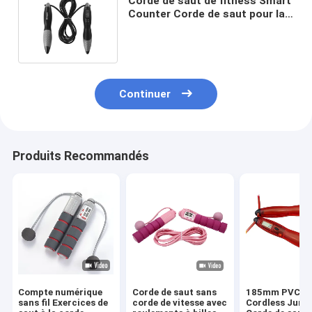
Corde de saut de fitness Smart
Counter Corde de saut pour la
santé globale et le bien-être
Continuer
Produits Recommandés
Compte numérique
Corde de saut sans
185mm PVC S
sans fil Exercices de
corde de vitesse avec
Cordless Jump