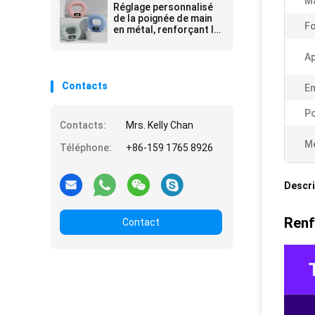
Ma
musculaire et la
Réglage personnalisé
récupération des
de la poignée de main
Fo
blessures
en métal, renforçant la
poignée, certifié ROHS
Ap
Contacts
Em
Po
Contacts:
Mrs. Kelly Chan
Me
Téléphone:
+86-159 1765 8926
Descri
Renf
Contact