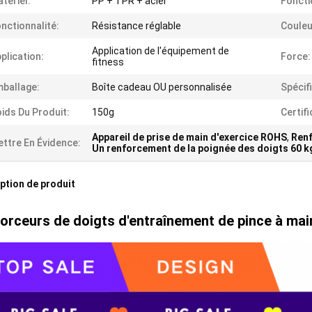
tériel:
PP + TPR + acier
Foncti
nctionnalité:
Résistance réglable
Couleu
Application de l'équipement de
plication:
Force:
fitness
ballage:
Boîte cadeau OU personnalisée
Spécif
ids Du Produit:
150g
Certifi
Appareil de prise de main d'exercice ROHS
,
Renf
ttre En Évidence:
Un renforcement de la poignée des doigts 60 k
ption de produit
orceurs de doigts d'entraînement de pince à main