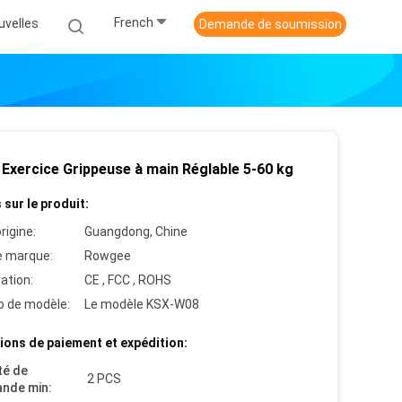
French
uvelles
Demande de soumission
Exercice Grippeuse à main Réglable 5-60 kg
 sur le produit:
rigine:
Guangdong, Chine
 marque:
Rowgee
cation:
CE , FCC , ROHS
 de modèle:
Le modèle KSX-W08
ions de paiement et expédition:
té de
2 PCS
nde min: