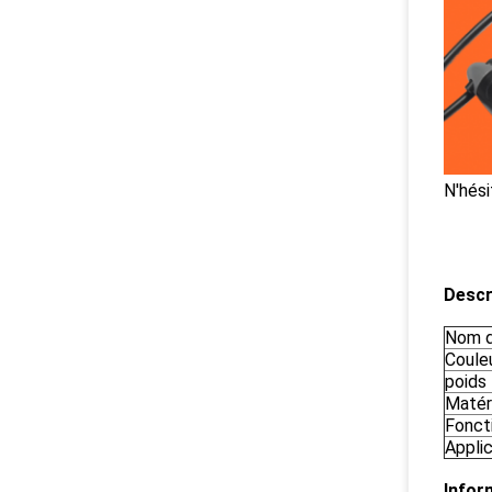
N'hési