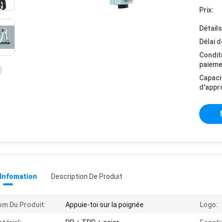
Prix:
Détail
Délai d
Condit
paieme
Capaci
d'appr
 Infomation
Description De Produit
m Du Produit:
Appuie-toi sur la poignée
Logo: