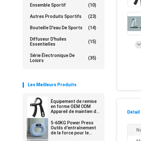
Ensemble Sportif
(10)
Autres Produits Sportifs
(23)
Bouteille D'eau De Sports
(14)
Diffuseur D'huiles
(15)
Essentielles
Série Électronique De
(35)
Loisirs
Les Meilleurs Produits
Équipement de remise
en forme OEM ODM
Appareil de maintien de
Détail
la main avec résistance
réglable
5-60KG Power Press
Outils d'entraînement
No
de la force pour le
renforcement