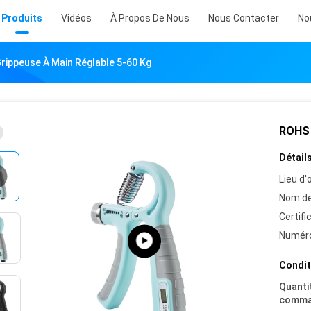
Produits
Vidéos
À Propos De Nous
Nous Contacter
No
rippeuse À Main Réglable 5-60 Kg
ROHS 
Détails
Lieu d'o
Nom de
Certifi
Numéro
Condit
Quanti
comma