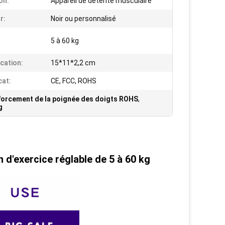
on:
Appareil de détente musculaire
r:
Noir ou personnalisé
5 à 60 kg
ication:
15*11*2,2 cm
cat:
CE, FCC, ROHS
orcement de la poignée des doigts ROHS
,
g
 d'exercice réglable de 5 à 60 kg