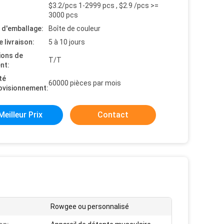
$3.2/pcs 1-2999 pcs , $2.9 /pcs >=
3000 pcs
s d'emballage:
Boîte de couleur
e livraison:
5 à 10 jours
ions de
T/T
nt:
té
60000 pièces par mois
ovisionnement:
Meilleur Prix
Contact
Rowgee ou personnalisé