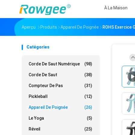
À La Maison
Aperçu
Produits
Appareil De Poignée
ROHS Exercice G
Catégories
Corde De Saut Numérique
(98)
Corde De Saut
(38)
Compteur De Pas
(31)
Pickleball
(12)
Appareil De Poignée
(26)
Le Yoga
(5)
Réveil
(25)