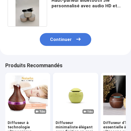
Haut-parleur Bluetooth 3W
personnalisé avec audio HD et
basse améliorée
Continuer
Produits Recommandés
Diffuseur à
Diffuseur
Diffuseur d'hui
technologie
minimaliste élégant
essentielle à