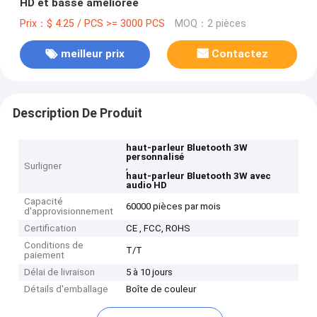
HD et basse améliorée
Prix：$ 4.25 / PCS >= 3000 PCS
MOQ：2 pièces
meilleur prix
Contactez
Description De Produit
haut-parleur Bluetooth 3W
personnalisé
Surligner
,
haut-parleur Bluetooth 3W avec
audio HD
Capacité
60000 pièces par mois
d'approvisionnement
Certification
CE , FCC, ROHS
Conditions de
T/T
paiement
Délai de livraison
5 à 10 jours
Détails d'emballage
Boîte de couleur