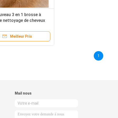
veau 3 en 1 brosse à
e nettoyage de cheveux
imaux de compagnie
ulvérisée rechargeable
Meilleur Prix
 vapeur pour chat
1
Mail nous