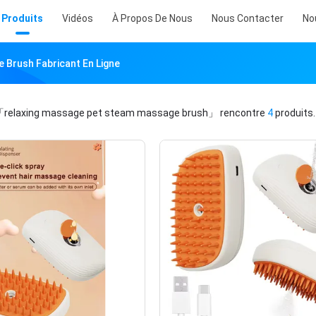
Produits
Vidéos
À Propos De Nous
Nous Contacter
No
 Brush Fabricant En Ligne
relaxing massage pet steam massage brush」
rencontre
4
produits.