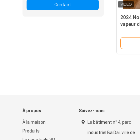
Contact
2024 Nou
vapeur d
pour an
peigne p
brosse à
À propos
Suivez-nous
À la maison
Le bâtiment n° 4, parc
Produits
industriel BaiDai, ville de
Le spectacle VR