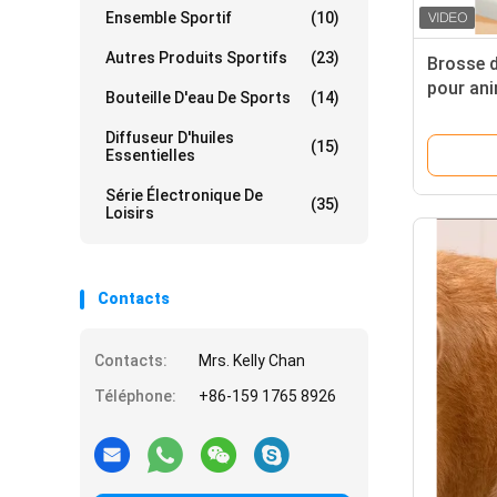
Ensemble Sportif
(10)
Autres Produits Sportifs
(23)
Brosse d
pour an
Bouteille D'eau De Sports
(14)
conçue 
profond
Diffuseur D'huiles
(15)
Essentielles
relaxant
Série Électronique De
(35)
Loisirs
Contacts
Contacts:
Mrs. Kelly Chan
Téléphone:
+86-159 1765 8926