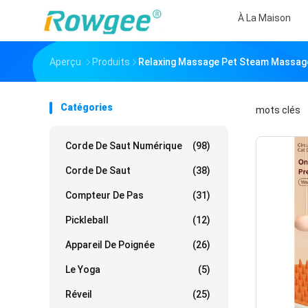
À La Maison
Aperçu
Produits
Relaxing Massage Pet Steam Massage
Catégories
mots clés
「
Corde De Saut Numérique
(98)
Corde De Saut
(38)
Compteur De Pas
(31)
Pickleball
(12)
Appareil De Poignée
(26)
Le Yoga
(5)
Réveil
(25)