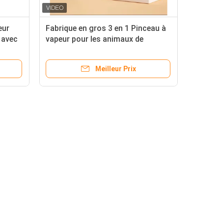
eur
Fabrique en gros 3 en 1 Pinceau à
 avec
vapeur pour les animaux de
ur une
compagnie Massage Nettoyage à
l'eau Spray Vente à chaud épilation
Meilleur Prix
de chat Pinceau à vapeur avec Lig