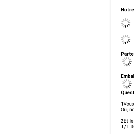
Notre
Parte
Embal
Quest
1Vous
Oui, n
2Et l
T/T 30