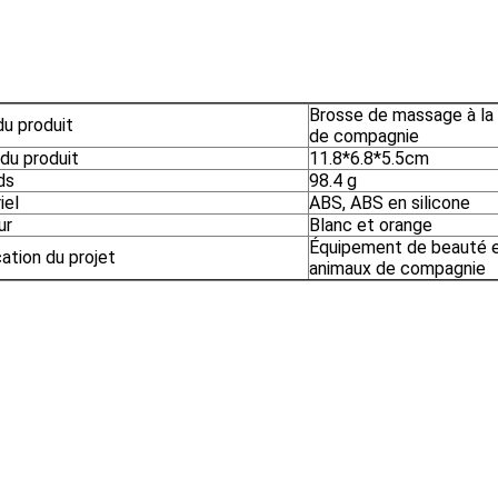
Brosse de massage à la
u produit
de compagnie
 du produit
11.8*6.8*5.5cm
ds
98.4 g
iel
ABS, ABS en silicone
ur
Blanc et orange
Équipement de beauté e
ation du projet
animaux de compagnie