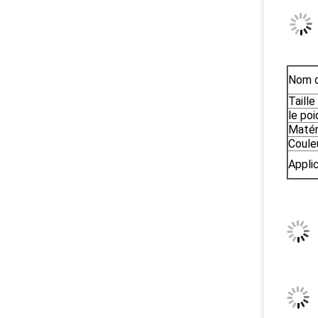
Nom d
Taille
le poi
Matér
Coule
Applic