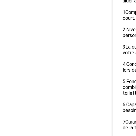
aider à
1Compa
court,
2.Nive
person
3La qu
votre 
4.Conc
lors d
5.Fonc
combin
toilet
6.Capa
besoin
7Carac
de la 