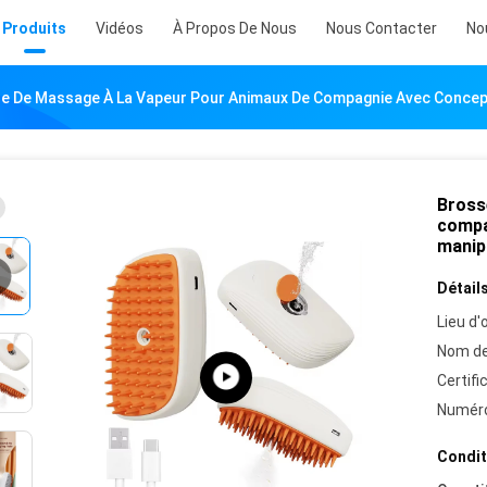
Produits
Vidéos
À Propos De Nous
Nous Contacter
No
e De Massage À La Vapeur Pour Animaux De Compagnie Avec Concep
Bross
compa
manip
Détails
Lieu d'o
Nom de
Certifi
Numéro
Condit