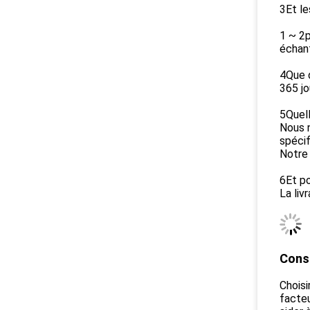
3Et le
1 ~ 2p
échant
4Que d
365 jo
5Quell
Nous n
spécif
Notre 
6Et po
La liv
Conse
Choisi
facteu