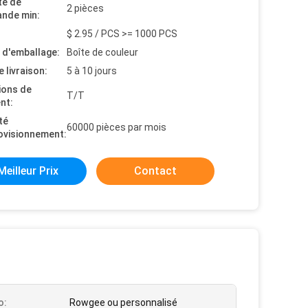
té de
2 pièces
nde min:
$ 2.95 / PCS >= 1000 PCS
s d'emballage:
Boîte de couleur
e livraison:
5 à 10 jours
ions de
T/T
nt:
té
60000 pièces par mois
ovisionnement:
Meilleur Prix
Contact
o:
Rowgee ou personnalisé