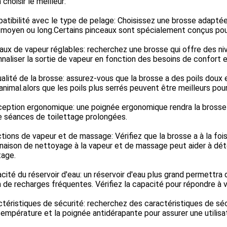
 choisir le meilleur:
tibilité avec le type de pelage: Choisissez une brosse adaptée 
 moyen ou long.Certains pinceaux sont spécialement conçus pour
aux de vapeur réglables: recherchez une brosse qui offre des n
naliser la sortie de vapeur en fonction des besoins de confort e
alité de la brosse: assurez-vous que la brosse a des poils doux et
animal.alors que les poils plus serrés peuvent être meilleurs pou
eption ergonomique: une poignée ergonomique rendra la brosse plu
e séances de toilettage prolongées.
tions de vapeur et de massage: Vérifiez que la brosse a à la fo
aison de nettoyage à la vapeur et de massage peut aider à déte
tage.
cité du réservoir d'eau: un réservoir d'eau plus grand permettra
 de recharges fréquentes. Vérifiez la capacité pour répondre à 
téristiques de sécurité: recherchez des caractéristiques de sécu
température et la poignée antidérapante pour assurer une utilisat