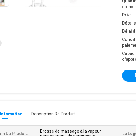
Quanti
comma
Prix:
Détail
Délai d
Condit
paieme
Capaci
d'appr
 Infomation
Description De Produit
Brosse de massage à la vapeur
m Du Produit:
Le Log