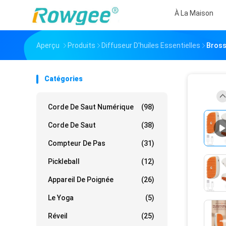
À La Maison
Aperçu
Produits
Diffuseur D'huiles Essentielles
Bross
Catégories
Corde De Saut Numérique
(98)
Corde De Saut
(38)
Compteur De Pas
(31)
Pickleball
(12)
Appareil De Poignée
(26)
Le Yoga
(5)
Réveil
(25)