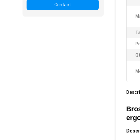
Contact
Ma
Ta
Po
Qt
Me
Descri
Bro
erg
Descr