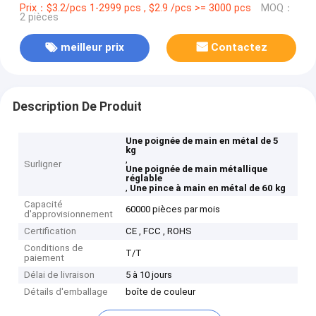
Prix：$3.2/pcs 1-2999 pcs , $2.9 /pcs >= 3000 pcs
MOQ：
2 pièces
meilleur prix
Contactez
Description De Produit
Une poignée de main en métal de 5
kg
,
Surligner
Une poignée de main métallique
réglable
,
Une pince à main en métal de 60 kg
Capacité
60000 pièces par mois
d'approvisionnement
Certification
CE , FCC , ROHS
Conditions de
T/T
paiement
Délai de livraison
5 à 10 jours
Détails d'emballage
boîte de couleur