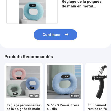
Réglage de la poignée
de main en métal
ROHS
Continuer
Produits Recommandés
Réglage personnalisé
5-60KG Power Press
Équipement de
de la poignée de main
Outils
remise en for