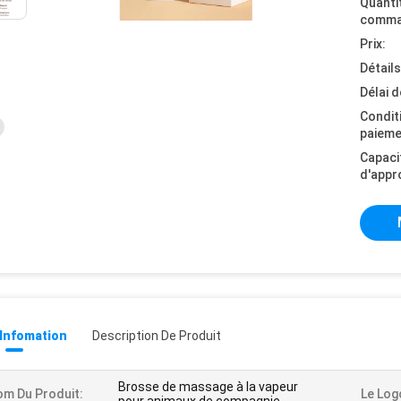
Quanti
comma
Prix:
Détail
Délai d
Condit
paieme
Capaci
d'appr
 Infomation
Description De Produit
Brosse de massage à la vapeur
m Du Produit:
Le Log