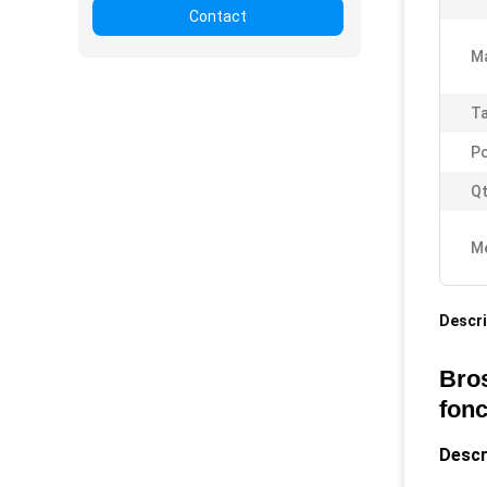
Contact
Ma
Ta
Po
Qt
Me
Descri
Bro
fonc
Descr