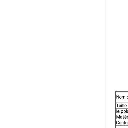
Nom d
Taille
le poi
Matér
Coule