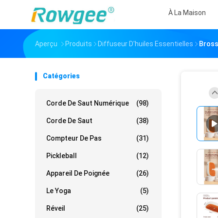
À La Maison
Aperçu
Produits
Diffuseur D'huiles Essentielles
Bross
Catégories
Corde De Saut Numérique
(98)
Corde De Saut
(38)
Compteur De Pas
(31)
Pickleball
(12)
Appareil De Poignée
(26)
Le Yoga
(5)
Réveil
(25)