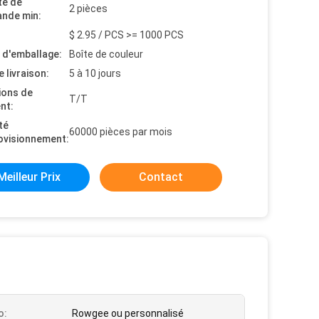
té de
2 pièces
nde min:
$ 2.95 / PCS >= 1000 PCS
s d'emballage:
Boîte de couleur
e livraison:
5 à 10 jours
ions de
T/T
nt:
té
60000 pièces par mois
ovisionnement:
Meilleur Prix
Contact
o:
Rowgee ou personnalisé