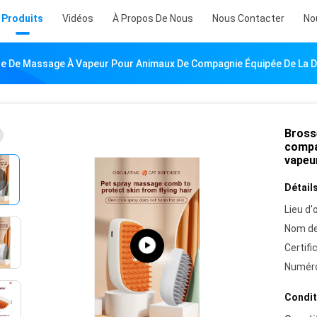
Produits
Vidéos
À Propos De Nous
Nous Contacter
No
e De Massage À Vapeur Pour Animaux De Compagnie Équipée De La Do
Bross
compag
vapeu
Détails
Lieu d'o
Nom de
Certifi
Numéro
Condit