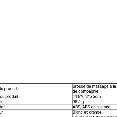
Brosse de massage à la
u produit
de compagnie
 du produit
11.8*6.8*5.5cm
ds
98.4 g
iel
ABS, ABS en silicone
ur
Blanc et orange