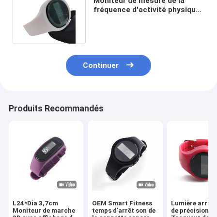
Moniteur de mesure de la
fréquence d'activité physique
avec détecteur de calories
Continuer
Produits Recommandés
L24*Dia 3,7cm
OEM Smart Fitness
Lumière arrièr
Moniteur de marche
temps d'arrêt son de
de précision