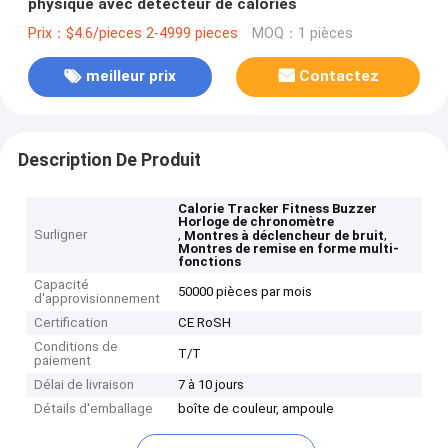
physique avec détecteur de calories
Prix：$4.6/pieces 2-4999 pieces
MOQ：1 pièces
meilleur prix
Contactez
Description De Produit
Calorie Tracker Fitness Buzzer
Horloge de chronomètre
Surligner
,
,
Montres à déclencheur de bruit
Montres de remise en forme multi-
fonctions
Capacité
50000 pièces par mois
d'approvisionnement
Certification
CE RoSH
Conditions de
T/T
paiement
Délai de livraison
7 à 10 jours
Détails d'emballage
boîte de couleur, ampoule