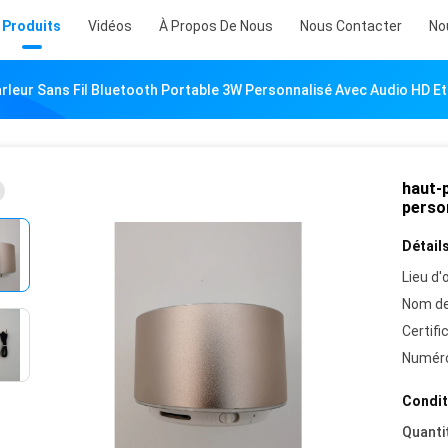
Produits
Vidéos
À Propos De Nous
Nous Contacter
No
rleur Sans Fil Bluetooth Portable 3W Personnalisé Avec Audio HD E
haut-p
perso
Détails
Lieu d'o
Nom de
Certifi
Numéro
Condit
Quanti