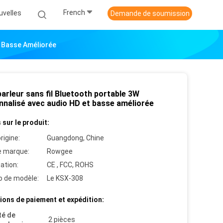
French
uvelles
Demande de soumission
t Basse Améliorée
arleur sans fil Bluetooth portable 3W
nnalisé avec audio HD et basse améliorée
 sur le produit:
rigine:
Guangdong, Chine
 marque:
Rowgee
cation:
CE , FCC, ROHS
 de modèle:
Le KSX-308
ions de paiement et expédition:
té de
2 pièces