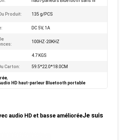
on:
haut-parleurs Bluetooth sans fil
Du Produit:
135 g/PCS
e:
DC 5V, 1A
De
100HZ-20KHZ
ences:
4.7 KGS
Du Carton:
59.5*22.0*18.0CM
orée
,
Audio HD haut-parleur Bluetooth portable
Je suis
avec audio HD et basse améliorée