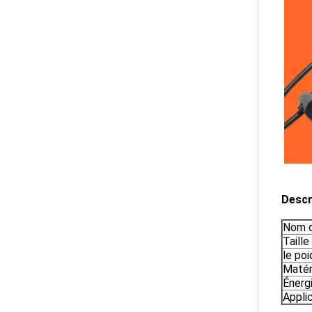
Descr
Nom d
Taille
le poi
Matér
Énerg
Applic