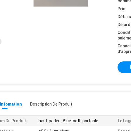
comma
Prix:
Détail
Délai d
Condit
paieme
Capaci
d'appr
 Infomation
Description De Produit
m Du Produit:
haut-parleur Bluetooth portable
Le Log