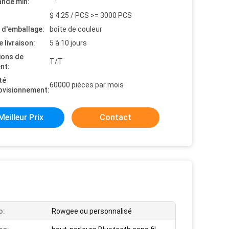
nde min:
$ 4.25 / PCS >= 3000 PCS
s d'emballage:
boîte de couleur
e livraison:
5 à 10 jours
ions de
T/T
nt:
té
60000 pièces par mois
ovisionnement:
Meilleur Prix
Contact
o:
Rowgee ou personnalisé