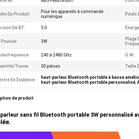
tériel:
ABS+Aluminium
Foncti
Pour les appareils à commande
ille Du Produit:
Poids 
numérique
rsion De BT:
5.0
Énergi
Plage 
 Pouvoir:
3W
Fréqu
diofréquence:
240 à 2480 GHz
G.W.:
antité/tonne:
30 pièces
Taille 
haut-parleur Bluetooth portable à basse améli
ttre En Évidence:
haut-parleur Bluetooth portable personnalisé
,
ption de produit
parleur sans fil Bluetooth portable 3W personnalisé 
lée.