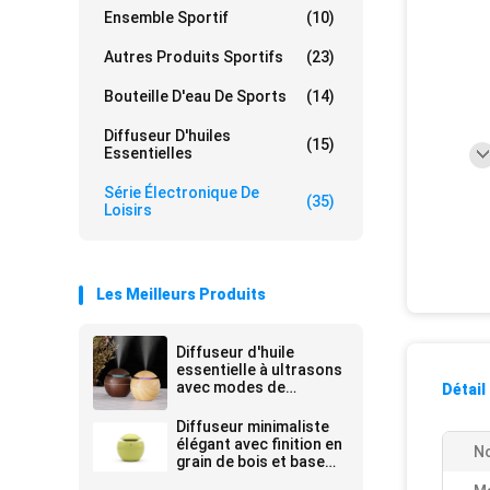
Ensemble Sportif
(10)
Autres Produits Sportifs
(23)
Bouteille D'eau De Sports
(14)
Diffuseur D'huiles
(15)
Essentielles
Série Électronique De
(35)
Loisirs
Les Meilleurs Produits
Diffuseur d'huile
essentielle à ultrasons
avec modes de
Détail
brouillard réglables et
fonction de sécurité
Diffuseur minimaliste
d'arrêt automatique
élégant avec finition en
No
grain de bois et base
antidérapante