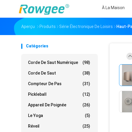
À La Maison
Aperçu
Produits
Série Électronique De Loisirs
Haut-Pa
Catégories
Corde De Saut Numérique
(98)
Corde De Saut
(38)
Compteur De Pas
(31)
Pickleball
(12)
Appareil De Poignée
(26)
Le Yoga
(5)
Réveil
(25)