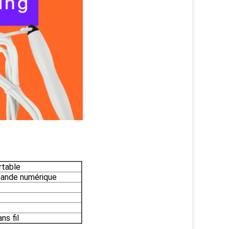
rtable
mande numérique
ns fil