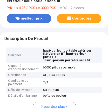
extérieur haut-parleur sans fil
Prix：$ 4.25 / PCS >= 3000 PCS
MOQ：2 pièces
meilleur prix
Contactez
Description De Produit
,
haut-parleur portable extérieur
5.0 Version BT haut-parleur
Surligner
portable
,
haut-parleur portable sans fil
Capacité
60000 pièces par mois
d'approvisionnement
Certification
CE , FCC, ROHS
Conditions de
T/T
paiement
Délai de livraison
5 à 10 jours
Détails d'emballage
boîte de couleur
Regardez plus